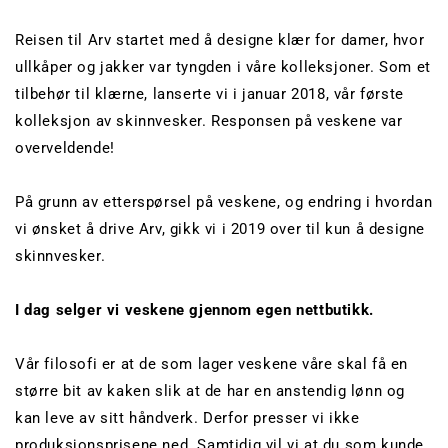
Reisen til Arv startet med å designe klær for damer, hvor
ullkåper og jakker var tyngden i våre kolleksjoner. Som et
tilbehør til klærne, lanserte vi i januar 2018, vår første
kolleksjon av skinnvesker. Responsen på veskene var
overveldende!
På grunn av etterspørsel på veskene, og endring i hvordan
vi ønsket å drive Arv, gikk vi i 2019 over til kun å designe
skinnvesker.
I dag selger vi veskene gjennom egen nettbutikk.
Vår filosofi er at de som lager veskene våre skal få en
større bit av kaken slik at de har en anstendig lønn og
kan leve av sitt håndverk. Derfor presser vi ikke
produksjonsprisene ned. Samtidig vil vi at du som kunde