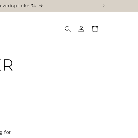
levering i uke 34
Logg
Handlekurv
inn
ER
g for