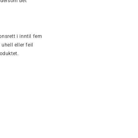
g dersom det
nsrett i inntil fem
hell eller feil
roduktet.