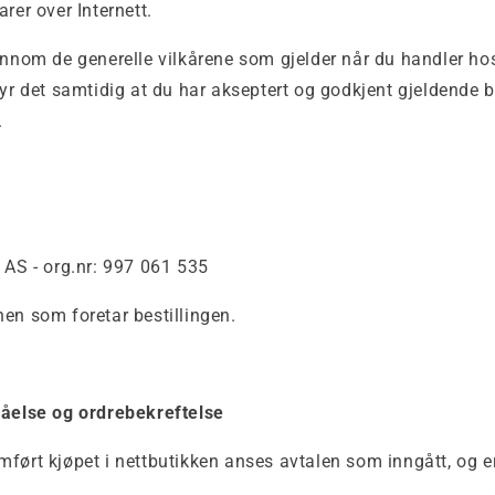
rer over Internett.
ennom de generelle vilkårene som gjelder når du handler ho
tyr det samtidig at du har akseptert og godkjent gjeldende b
.
 AS - org.nr: 997 061 535
en som foretar bestillingen.
gåelse og ordrebekreftelse
ført kjøpet i nettbutikken anses avtalen som inngått, og e