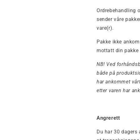
Ordrebehandling og
sender våre pakker
vare(r).
Pakke ikke ankomm
mottatt din pakke
NB! Ved forhåndsbes
både på produktsid
har ankommet vårt 
etter varen har an
Angrerett
Du har 30 dagers a