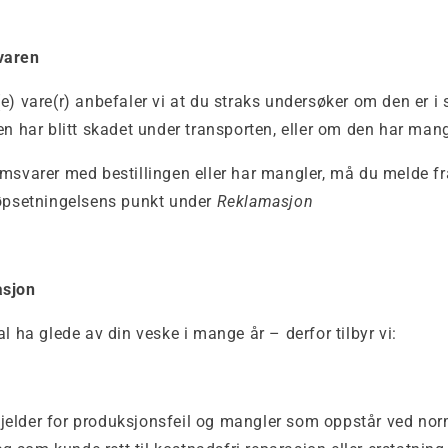
varen
e) vare(r) anbefaler vi at du straks undersøker om den er 
en har blitt skadet under transporten, eller om den har mang
msvarer med bestillingen eller har mangler, må du melde fra
jøpsetningelsens punkt under
Reklamasjon
asjon
al ha glede av din veske i mange år – derfor tilbyr vi:
Gjelder for produksjonsfeil og mangler som oppstår ved nor