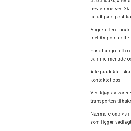
at transaksjonene 
bestemmelser. Skje
sendt på e-post k
Angreretten foruts
melding om dette (
For at angreretten
samme mengde og
Alle produkter skal
kontaktet oss.
Ved kjøp av varer 
transporten tilbake
Nærmere opplysnin
som ligger vedlagt