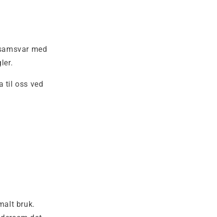
i samsvar med
ler.
 til oss ved
malt bruk.