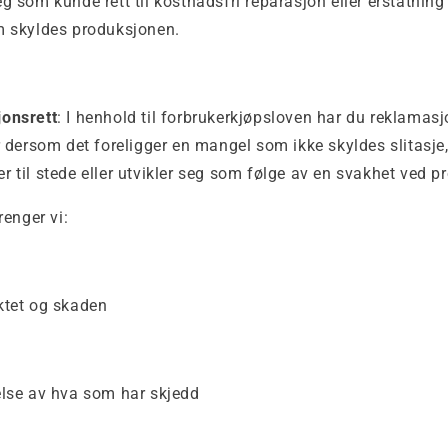
eg som kunde rett til kostnadsfri reparasjon eller erstatnin
m skyldes produksjonen.
jonsrett
: I henhold til forbrukerkjøpsloven har du reklamasjo
r dersom det foreligger en mangel som ikke skyldes slitasje, u
r til stede eller utvikler seg som følge av en svakhet ved p
enger vi:
ktet og skaden
else av hva som har skjedd