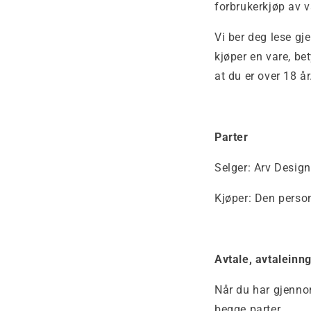
forbrukerkjøp av va
Vi ber deg lese gj
kjøper en vare, be
at du er over 18 år
Parter
Selger: Arv Design
Kjøper: Den person
Avtale, avtaleinn
Når du har gjennom
begge parter.