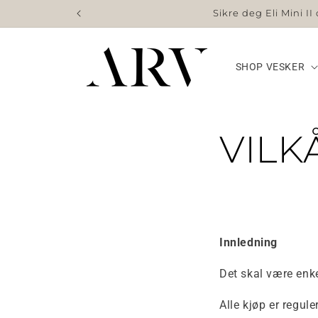
videre
Sikre deg Eli Mini I
til
innhold
SHOP VESKER
VILK
Innledning
Det skal være enke
Alle kjøp er regul