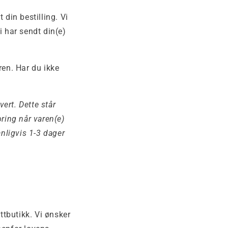
 din bestilling. Vi
i har sendt din(e)
en. Har du ikke
vert. Dette står
oring når varen(e)
anligvis 1-3 dager
ttbutikk. Vi ønsker