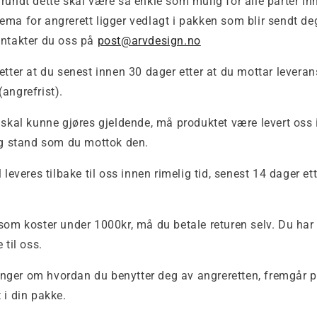
rundt dette skal være så enkle som mulig for alle parter in
ma for angrerett ligger vedlagt i pakken som blir sendt de
ontakter du oss på
post@arvdesign.no
etter at du senest innen 30 dager etter at du mottar leveran
angrefrist).
 skal kunne gjøres gjeldende, må produktet være levert oss 
 stand som du mottok den.
 leveres tilbake til oss innen rimelig tid, senest 14 dager et
som koster under 1000kr, må du betale returen selv. Du har 
 til oss.
ger om hvordan du benytter deg av angreretten, fremgår p
 i din pakke.