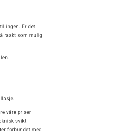
illingen. Er det
så raskt som mulig
len.
llasje.
re våre priser
knisk svikt.
fter forbundet med