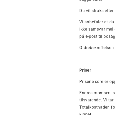
Du vil straks etter
Vi anbefaler at du
ikke samsvar mell
på e-post til pos
Ordrebekreftelsen 
Priser
Prisene som er opp
Endres momsen, skat
tilsvarende. Vi ta
Totalkostnaden for
kjøpet.