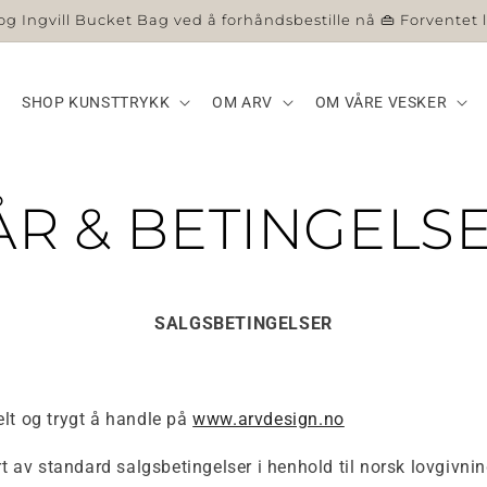
I og Ingvill Bucket Bag ved å forhåndsbestille nå 👜 Forventet 
SHOP KUNSTTRYKK
OM ARV
OM VÅRE VESKER
ÅR & BETINGELS
SALGSBETINGELSER
lt og trygt å handle på
www.arvdesign.no
ert av standard salgsbetingelser i henhold til norsk lovgivnin