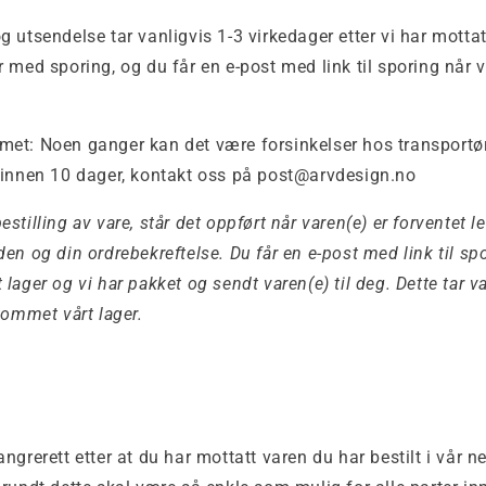
 utsendelse tar vanligvis 1-3 virkedager etter vi har mottatt
 med sporing, og du får en e-post med link til sporing når v
et: Noen ganger kan det være forsinkelser hos transportør
 innen 10 dager, kontakt oss på post@arvdesign.no
tilling av vare, står det oppført når varen(e) er forventet le
en og din ordrebekreftelse. Du får en e-post med link til sp
lager og vi har pakket og sendt varen(e) til deg.
Dette tar v
kommet vårt lager.
ngrerett etter at du har mottatt varen du har bestilt i vår ne