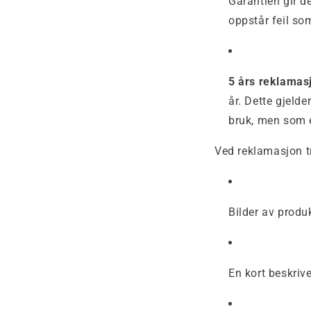
Garantien gir d
oppstår feil so
5 års reklamas
år. Dette gjelde
bruk, men som e
Ved reklamasjon tr
Bilder av produ
En kort beskriv