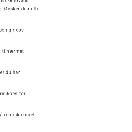
nenfor lovens
g. Ønsker du dette
sen gir oss
i tilnærmet
ter du har
risikoen for
å returskjemaet