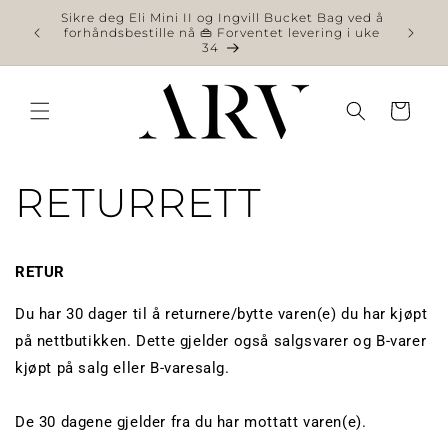
videre
Sikre deg Eli Mini II og Ingvill Bucket Bag ved å
til
forhåndsbestille nå 👜 Forventet levering i uke
34
innhold
Handlekurv
RETURRETT
RETUR
Du har 30 dager til å returnere/bytte varen(e) du har kjøpt
på nettbutikken. Dette gjelder også salgsvarer og B-varer
kjøpt på salg eller B-varesalg.
De 30 dagene gjelder fra du har mottatt varen(e).