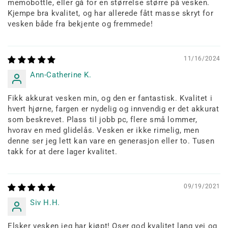
memobottle, eller gå for en størrelse større på vesken.
Kjempe bra kvalitet, og har allerede fått masse skryt for
vesken både fra bekjente og fremmede!
11/16/2024
Ann-Catherine K.
Fikk akkurat vesken min, og den er fantastisk. Kvalitet i
hvert hjørne, fargen er nydelig og innvendig er det akkurat
som beskrevet. Plass til jobb pc, flere små lommer,
hvorav en med glidelås. Vesken er ikke rimelig, men
denne ser jeg lett kan vare en generasjon eller to. Tusen
takk for at dere lager kvalitet.
09/19/2021
Siv H.H.
Elsker vesken jeg har kjøpt! Oser god kvalitet lang vei og