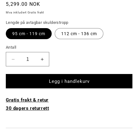
Ordinær
5,299.00 NOK
pris
Mva inkludert Gratis frakt
Lengde på avtagbar skulderstropp
95 cm - 119 cm
112 cm - 136 cm
Antall
Reduser
Øk
mengde
antall
av
av
Adele
Adele
Legg i handlekurv
Jobbveske
Jobbveske
Small
Small
Gratis frakt & retur
-
-
Brun
Brun
30 dagers returrett