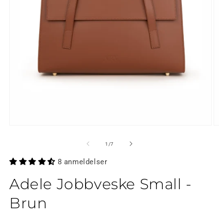
Åpne
Å
medier
m
1
2
av
1
/
7
i
i
modal
m
8 anmeldelser
Adele Jobbveske Small -
Brun