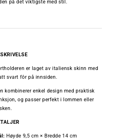
den på det viktigste med stil.
ESKRIVELSE
rtholderen er laget av italiensk skinn med
tt svart fôr på innsiden.
n kombinerer enkel design med praktisk
nksjon, og passer perfekt i lommen eller
sken.
ETALJER
l:
Høyde 9,5 cm × Bredde 14 cm