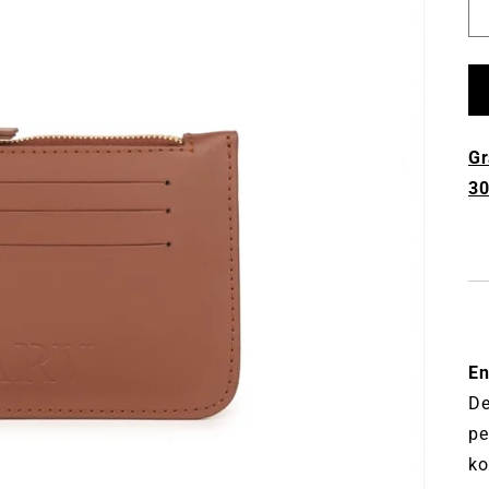
Gr
30
En
De
pe
ko