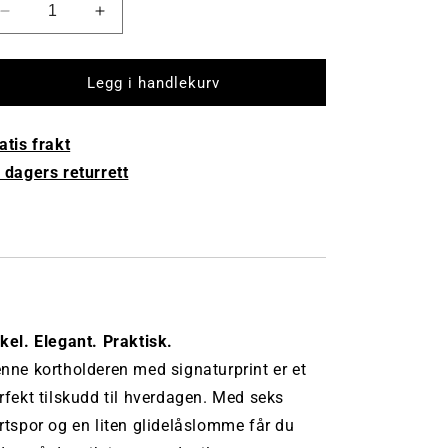
Reduser
Øk
mengde
antall
av
av
Ella
Ella
Legg i handlekurv
Kortholder
Kortholder
-
-
atis frakt
Brun
Brun
 dagers returrett
kel. Elegant. Praktisk.
nne kortholderen med signaturprint er et
rfekt tilskudd til hverdagen. Med seks
rtspor og en liten glidelåslomme får du