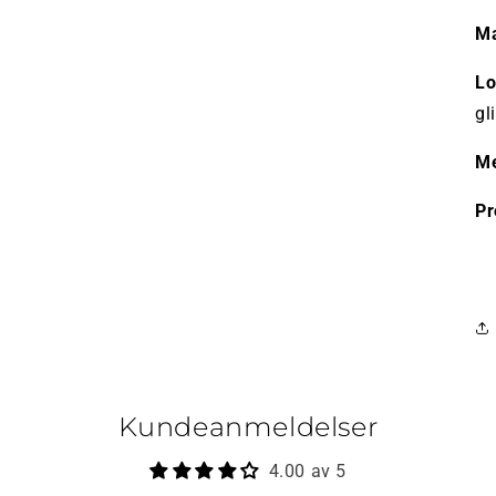
Ma
L
gl
Me
Pr
Kundeanmeldelser
4.00 av 5