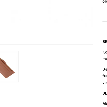
or
B
Ko
ma
De
fu
ve
D
Må