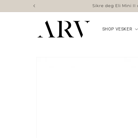
videre
Sikre deg Eli Mini I
til
innhold
SHOP VESKER
Gå videre til
produktinformasjon