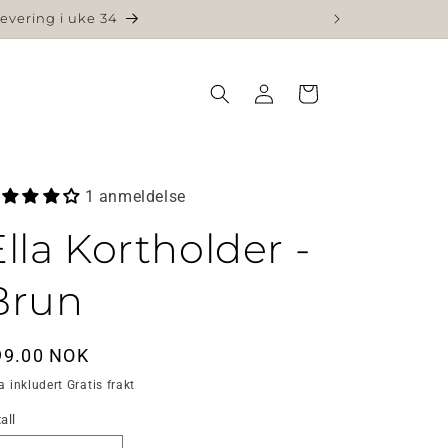
levering i uke 34
Logg
Handlekurv
inn
1 anmeldelse
Ella Kortholder -
Brun
rdinær
99.00 NOK
is
 inkludert Gratis frakt
all