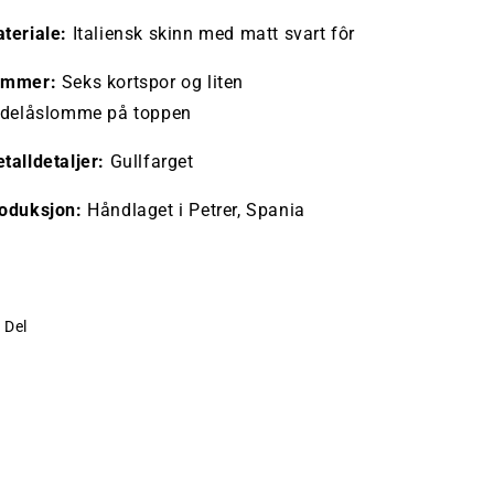
teriale:
Italiensk skinn med matt svart fôr
ommer:
Seks kortspor og liten
idelåslomme på toppen
talldetaljer:
Gullfarget
oduksjon:
Håndlaget i Petrer, Spania
Del