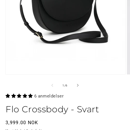
Åpne
Å
medier
m
1
2
av
1
/
6
i
i
modal
m
6 anmeldelser
Flo Crossbody - Svart
Ordinær
3,999.00 NOK
pris