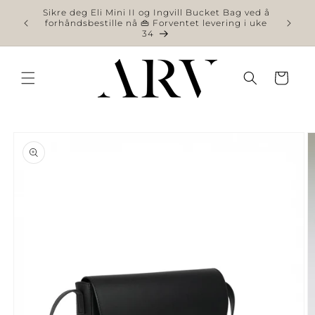
videre
Sikre deg Eli Mini II og Ingvill Bucket Bag ved å
til
forhåndsbestille nå 👜 Forventet levering i uke
34
innhold
Handlekurv
 videre til
roduktinformasjon