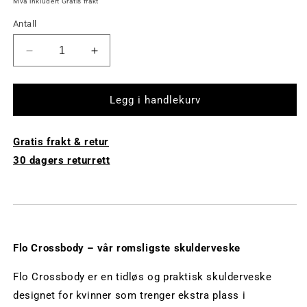
Mva inkludert Gratis frakt
Antall
Reduser
Øk
mengde
antall
av
av
Flo
Flo
Legg i handlekurv
Crossbody
Crossbody
-
-
Gratis frakt & retur
Svart
Svart
30 dagers returrett
Flo Crossbody – vår romsligste skulderveske
Flo Crossbody er en tidløs og praktisk skulderveske
designet for kvinner som trenger ekstra plass i