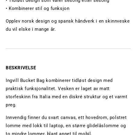
• Tidløst design som varer sesong etter sesong
• Kombinerer stil og funksjon
Opplev norsk design og spansk håndverk i en skinnveske
du vil elske i mange år.
BESKRIVELSE
Ingvill Bucket Bag kombinerer tidløst design med
praktisk funksjonalitet. Vesken er laget av matt
storfeskinn fra Italia med en diskré struktur og et varmt
preg.
Innvendig finner du svart canvas, ett hovedrom, polstret
lomme med lokk til laptop, en større glidelåslomme og
to mindre lommer, blant annet til mobil.