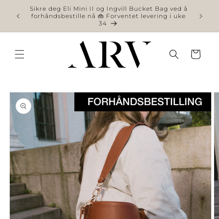
videre
Sikre deg Eli Mini II og Ingvill Bucket Bag ved å
til
forhåndsbestille nå 👜 Forventet levering i uke
34
innhold
Handlekurv
 videre til
roduktinformasjon