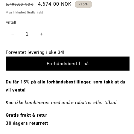
Ordinær
Salgspris
4,674.00 NOK
5,499.00 NOK
-15%
pris
Mva inkludert Gratis frakt
Antall
Reduser
Øk
mengde
antall
av
av
Forventet levering i uke 34!
Ingvill
Ingvill
Bucket
Bucket
Forhåndsbestill nå
Bag
Bag
-
-
Kastanje
Kastanje
Du får 15% på alle forhåndsbestillinger, som takk at du
vil vente!
Kan ikke kombineres med andre rabatter eller tilbud.
Gratis frakt & retur
30 dagers returrett