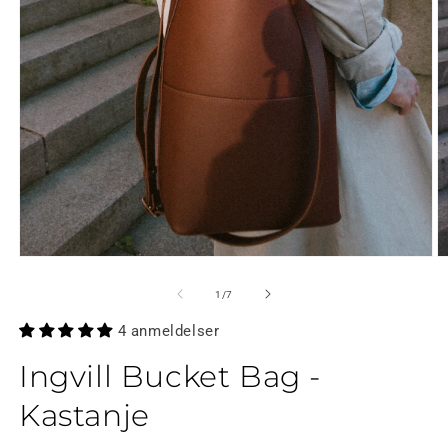
Å
Åpne
m
medier
2
1
av
1
/
7
i
i
m
modal
4 anmeldelser
Ingvill Bucket Bag -
Kastanje